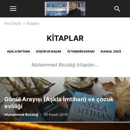
Ana Sayfa
Kitaplar
KITAPLAR
AŞKLA İMTIHAN
DÜŞÜN VE BAŞAR
İSTEMENIN ESRARI
RUHSAL ZEKÂ
SEVGI ZEKÂSI
SONSUZLUK YOLCULUĞU
YÜREĞIMDE RABBIM
Muhammed Bozdağ kitapları…
ZIHINSEL ŞIFA
Gönül Arayışı (Aşkla İmtihan) ve çocuk
evliliği
Muhammed Bozdağ
-
25 Kasım 2016