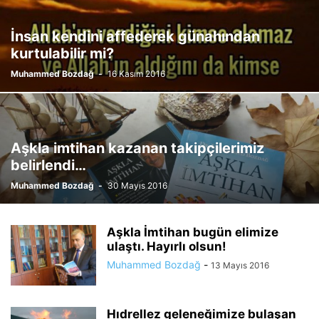
İnsan kendini affederek günahından
kurtulabilir mi?
Muhammed Bozdağ
-
16 Kasım 2016
Aşkla imtihan kazanan takipçilerimiz
belirlendi…
Muhammed Bozdağ
-
30 Mayıs 2016
Aşkla İmtihan bugün elimize
ulaştı. Hayırlı olsun!
Muhammed Bozdağ
-
13 Mayıs 2016
Hıdrellez geleneğimize bulaşan