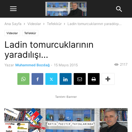
Ana Sayfa
Videolar
Tefekkür
Ladin tomurcuklarının yaradılışı…
Videolar
Tefekkür
Ladin tomurcuklarının
yaradılışı…
2117
Yazar
Muhammed Bozdağ
-
15 Mayıs 2015
Tanıtım-Banner