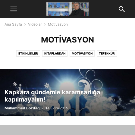
Ana Sayfa
Videolar
Motivasyon
MOTIVASYON
ETKINLIKLER
KITAPLARDAN
MOTIVASYON
TEFEKKÜR
Kapkara gündemle karamsarlığa
kapılmayalım!
Muhammed Bozdağ
-
14 Ekim 2015