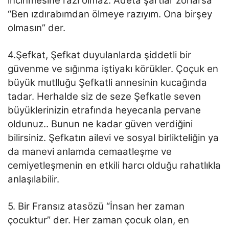
incinmesine razı olmaz. Adeta şartlar zorlarsa
“Ben ızdırabımdan ölmeye razıyım. Ona birşey
olmasın” der.
4.Şefkat, Şefkat duyulanlarda şiddetli bir
güvenme ve sığınma iştiyakı körükler. Çoçuk en
büyük mutlluğu Şefkatli annesinin kucağında
tadar. Herhalde siz de seze Şefkatle seven
büyüklerinizin etrafında heyecanla pervane
oldunuz.. Bunun ne kadar güven verdiğini
bilirsiniz. Şefkatın ailevi ve sosyal birlikteliğin ya
da manevi anlamda cemaatleşme ve
cemiyetleşmenin en etkili harcı olduğu rahatlıkla
anlaşılabilir.
5. Bir Fransız atasözü “İnsan her zaman
çocuktur” der. Her zaman çocuk olan, en