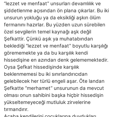
“lezzet ve menfaat” unsurları devamlılık ve
şiddetlenme açısından ön plana çıkarlar. Bu iki
unsurun yokluğu ya da eksikliği aşkın ölüm
fermanını hazırlar. Bu yüzden uzun sürebilen
özel sevgilerin temel kaynağı aşk değil
Şefkattir. Çünkü aşık ya muhatabından
beklediği “lezzet ve menfaat” boyutlu karşılığı
görememekte ya da bu karşılık kendi
hissedişine en azından denk gelememektedir.
Oysa Şefkat hissedişinde karşılık
beklenmemesi bu iki sınırlandırıcıdan
gelebilecek her türlü engeli aşar. Öte landan
Şefkatte “merhamet” unsurunun da mevcut
olması onun sahibini başka hiçbir hissedişin
yükseltemeyeceği mutluluk zirvelerine
tırmandırır.
Acaba kendilerini çocuklarına duydukları