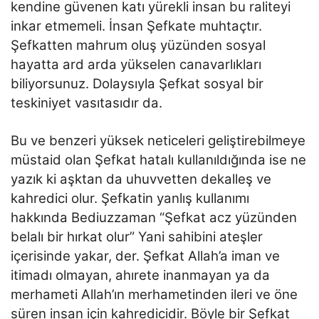
kendine güvenen katı yürekli insan bu raliteyi
inkar etmemeli. İnsan Şefkate muhtaçtır.
Şefkatten mahrum oluş yüzünden sosyal
hayatta ard arda yükselen canavarlıkları
biliyorsunuz. Dolaysıyla Şefkat sosyal bir
teskiniyet vasıtasıdır da.
Bu ve benzeri yüksek neticeleri geliştirebilmeye
müstaid olan Şefkat hatalı kullanıldığında ise ne
yazık ki aşktan da uhuvvetten dekalleş ve
kahredici olur. Şefkatin yanlış kullanımı
hakkında Bediuzzaman “Şefkat acz yüzünden
belalı bir hırkat olur” Yani sahibini ateşler
içerisinde yakar, der. Şefkat Allah’a iman ve
itimadı olmayan, ahırete inanmayan ya da
merhameti Allah’ın merhametinden ileri ve öne
süren insan için kahredicidir. Böyle bir Şefkat