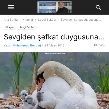
Ana Sayfa
Kitaplar
Sevgi Zekâsı
Sevgiden şefkat duygusuna…
Kitaplar
Sevgi Zekâsı
Sevgiden şefkat duygusuna…
2452
Yazar
Muhammed Bozdağ
-
24 Nisan 2015