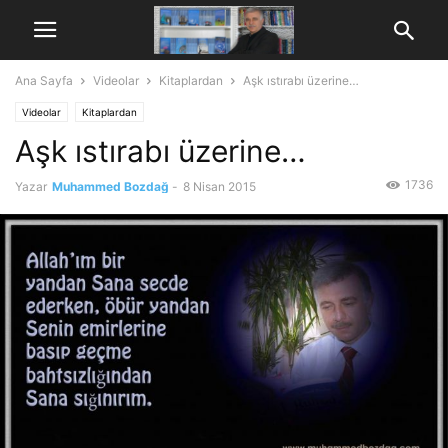
Ana Sayfa
Videolar
Kitaplardan
Aşk ıstırabı üzerine…
Videolar
Kitaplardan
Aşk ıstırabı üzerine…
1736
Yazar
Muhammed Bozdağ
-
8 Nisan 2015