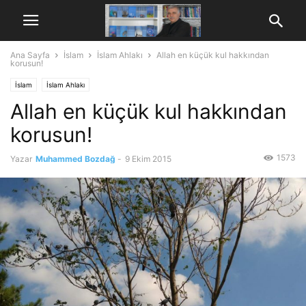
Ana Sayfa
İslam
İslam Ahlakı
Allah en küçük kul hakkından
korusun!
İslam
İslam Ahlakı
Allah en küçük kul hakkından
korusun!
1573
Yazar
Muhammed Bozdağ
-
9 Ekim 2015